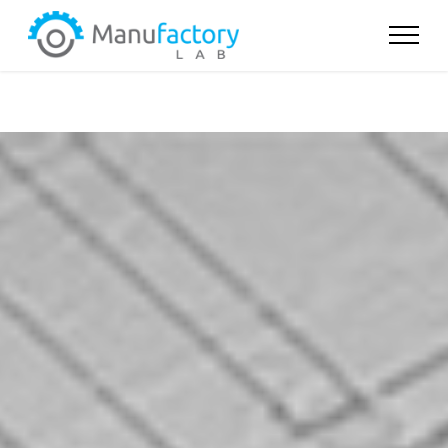
Notice
: Undefined index: page in
C:\Web\manufactory-
lab.com\www\index.php
on line
19